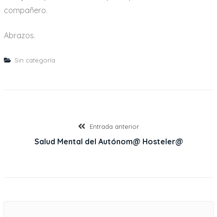
compañero.
Abrazos.
Sin categoría
Navegación
Entrada
Entrada anterior
anterior:
Salud Mental del Autónom@ Hosteler@
de
entradas