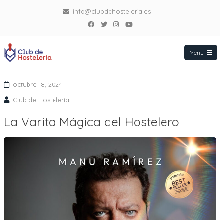
info@clubdehosteleria.es
Facebook
Twitter
Instagram
YouTube
Menu
Club de Hostelería
Saltar
al
octubre 18, 2024
contenido
Club de Hostelería
La Varita Mágica del Hostelero