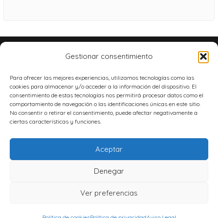
© 2026 Club de Hostelería
Gestionar consentimiento
Facebook
Twitter
Instagram
YouTube
Para ofrecer las mejores experiencias, utilizamos tecnologías como las
cookies para almacenar y/o acceder a la información del dispositivo. El
AVISO LEGAL
consentimiento de estas tecnologías nos permitirá procesar datos como el
comportamiento de navegación o las identificaciones únicas en este sitio.
No consentir o retirar el consentimiento, puede afectar negativamente a
POLÍTICA DE PRIVACIDAD
ciertas características y funciones.
CONDICIONES GENERALES DE CONTRATACIÓN
Aceptar
FORMULARIOS DE RECLAMACIONES Y DESISTIMIENTO
Denegar
POLÍTICA DE COOKIES
Ver preferencias
POLÍTICA DE COOKIES (UE)
Política de cookies
Política de privacidad
Aviso Legal