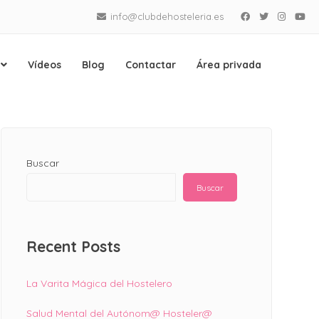
info@clubdehosteleria.es
Facebook
Twitter
Instagra
Yo
Vídeos
Blog
Contactar
Área privada
Buscar
Buscar
Recent Posts
La Varita Mágica del Hostelero
Salud Mental del Autónom@ Hosteler@