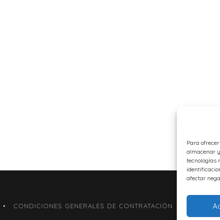
Para ofrecer
almacenar y/
tecnologías 
identificacio
afectar nega
A
CONDICIONES GENERALES DE CONTRATACIÓN
FORMUL