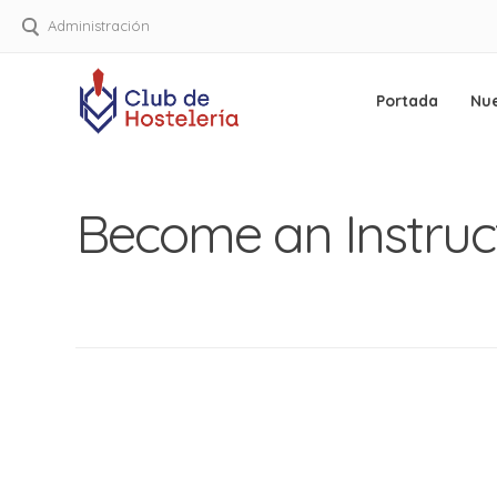
Administración
Portada
Nue
Club de Hostelería
Te ayudamos a gestionar tu negoci
Saltar
al
Become an Instruc
contenido